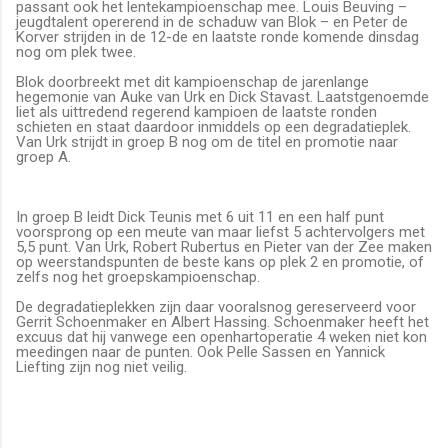
passant ook het lentekampioenschap mee. Louis Beuving –
jeugdtalent opererend in de schaduw van Blok – en Peter de
Korver strijden in de 12-de en laatste ronde komende dinsdag
nog om plek twee.
Blok doorbreekt met dit kampioenschap de jarenlange
hegemonie van Auke van Urk en Dick Stavast. Laatstgenoemde
liet als uittredend regerend kampioen de laatste ronden
schieten en staat daardoor inmiddels op een degradatieplek.
Van Urk strijdt in groep B nog om de titel en promotie naar
groep A.
In groep B leidt Dick Teunis met 6 uit 11 en een half punt
voorsprong op een meute van maar liefst 5 achtervolgers met
5,5 punt. Van Urk, Robert Rubertus en Pieter van der Zee maken
op weerstandspunten de beste kans op plek 2 en promotie, of
zelfs nog het groepskampioenschap.
De degradatieplekken zijn daar vooralsnog gereserveerd voor
Gerrit Schoenmaker en Albert Hassing. Schoenmaker heeft het
excuus dat hij vanwege een openhartoperatie 4 weken niet kon
meedingen naar de punten. Ook Pelle Sassen en Yannick
Liefting zijn nog niet veilig.